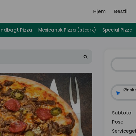
Hjem
Bestil
Indbagt Pizza
Mexicansk Pizza (stærk)
Special Pizza
Ønske
Subtotal
Pose
Servicege