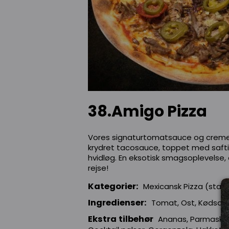
38.Amigo Pizza
Vores signaturtomatsauce og crem
krydret tacosauce, toppet med safti
hvidløg. En eksotisk smagsoplevelse, 
rejse!
Kategorier:
Mexicansk Pizza (stær
Ingredienser:
Tomat, Ost, Kødsauc
Ekstra tilbehør
Ananas, Parmaskink