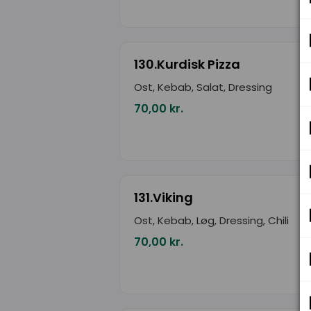
130.Kurdisk Pizza
Ost, Kebab, Salat, Dressing
70,00 kr.
131.Viking
Ost, Kebab, Løg, Dressing, Chili
70,00 kr.