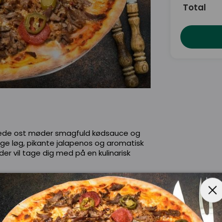
Total
ede ost møder smagfuld kødsauce og
ge løg, pikante jalapenos og aromatisk
der vil tage dig med på en kulinarisk
k)
e, Tacosauce, Løg, Jalapeños, Hvidløg
e, Bacon, Champignon, Chili, Jalopenos,