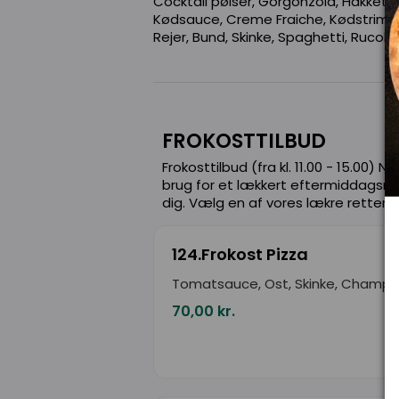
Cocktail pølser, Gorgonzola, Hakket ok
Kødsauce, Creme Fraiche, Kødstrimler,
Rejer, Bund, Skinke, Spaghetti, Rucola
FROKOSTTILBUD
Frokosttilbud (fra kl. 11.00 - 15.00) N
brug for et lækkert eftermiddagsmålt
dig. Vælg en af vores lækre retter f
124.Frokost Pizza
Tomatsauce, Ost, Skinke, Champi
70,00 kr.