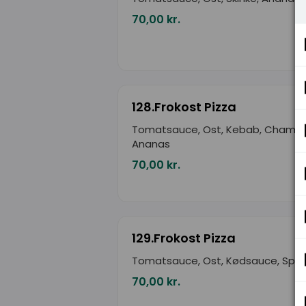
70,00 kr.
128.Frokost Pizza
Tomatsauce, Ost, Kebab, Champi
Ananas
70,00 kr.
129.Frokost Pizza
Tomatsauce, Ost, Kødsauce, Spag
70,00 kr.