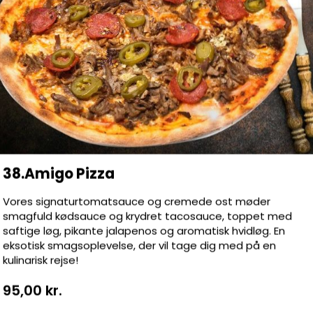
sekød, Hvidløg, Kebab, Kylling,
 Løg, Oliven, Ost, Paprika, Pepperoni,
, Salat, Thousand Island, Tyrkisk salami
år frokostsulten melder sig, eller du har
id har vi altid et godt frokosttilbud til
ra menuen til højre. God appetit!
38.Amigo Pizza
Vores signaturtomatsauce og cremede ost møder
smagfuld kødsauce og krydret tacosauce, toppet med
gnon
saftige løg, pikante jalapenos og aromatisk hvidløg. En
eksotisk smagsoplevelse, der vil tage dig med på en
kulinarisk rejse!
95,00 kr.