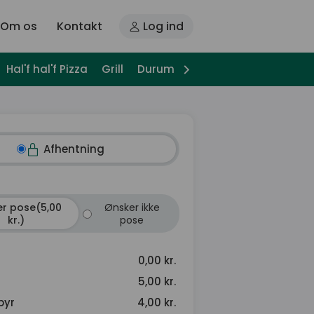
Om os
Kontakt
Log ind
Hal'f hal'f Pizza
Grill
Durum
Pitabrød
Pasta
Bag
Afhentning
r pose(5,00
Ønsker ikke
kr.)
pose
0,00 kr.
5,00 kr.
byr
4,00 kr.