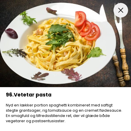
FROKOSTTILBUD
Pizza Aften
Indbagt Pizza
Mexic
96.Vetetar pasta
Nyd en lækker portion spaghetti kombineret med saftigt
stegte grøntsager, rig tomatsauce og en cremet flødesauce.
En smagfuld og tilfredsstillende ret, der vil glæde både
vegetarer og pastaentusiaster.