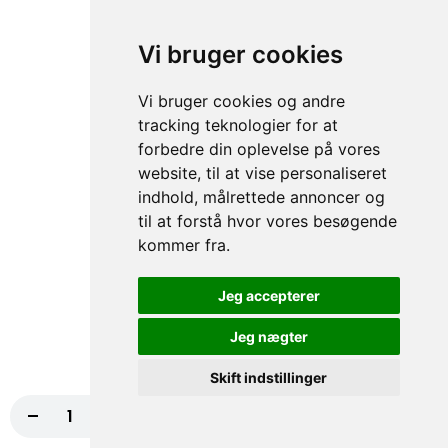
Kebab, Kartoffel, Hvidløg, Salat, Dressing
99,00 kr.
Vi bruger cookies
Vi bruger cookies og andre
Pitabrød
tracking teknologier for at
Pitabrød - Prøv vores lækre pitabrød med kebab, kylling, rejer,
forbedre din oplevelse på vores
tunfisk, falafel eller skinke. En smagfuld og hurtig løsning til
website, til at vise personaliseret
sulten!
indhold, målrettede annoncer og
til at forstå hvor vores besøgende
77.Kebab Pitabrød
kommer fra.
Kebab, Salat, Tomat, Agurker, Dressing
75,00 kr.
Jeg accepterer
Jeg nægter
78. Kylling Pitabrød
Kylling, Salat, Tomat, Agurker, Dressing
Skift indstillinger
75,00 kr.
-
+
Læg i kurv
109,00 kr.