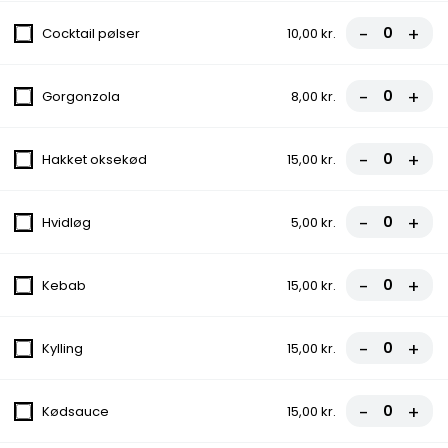
Tomatsauce, Ost, Kødsauce, Løg
-
+
Cocktail pølser
10,00 kr.
70,00 kr.
-
+
Gorgonzola
8,00 kr.
127. Frokost Pizza
Tomatsauce, Ost, Skinke, Ananas
-
+
Hakket oksekød
15,00 kr.
70,00 kr.
-
+
Hvidløg
5,00 kr.
128.Frokost Pizza
Tomatsauce, Ost, Kebab, Champignon,
-
+
Kebab
15,00 kr.
Ananas
70,00 kr.
-
+
Kylling
15,00 kr.
129.Frokost Pizza
Tomatsauce, Ost, Kødsauce, Spaghetti
-
+
Kødsauce
15,00 kr.
70,00 kr.