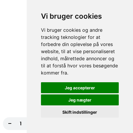
76.Durum (Kebab+Pølser)
Vi bruger cookies
Kebab, Pølse, Salat, Tomat, Agurker,
Dressing
Vi bruger cookies og andre
99,00 kr.
tracking teknologier for at
forbedre din oplevelse på vores
76A.Dogan special
website, til at vise personaliseret
indhold, målrettede annoncer og
Kebab, Kartoffel, Hvidløg, Salat, Dressing
til at forstå hvor vores besøgende
99,00 kr.
kommer fra.
Jeg accepterer
Pitabrød
Pitabrød - Prøv vores lækre pitabrød med kebab, kylling, rejer,
Jeg nægter
tunfisk, falafel eller skinke. En smagfuld og hurtig løsning til
sulten!
Skift indstillinger
-
+
Læg i kurv
95,00 kr.
77.Kebab Pitabrød