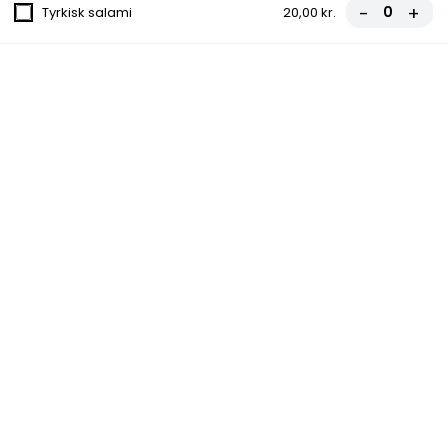
-
+
Tyrkisk salami
20,00 kr.
139.Klassisk Burger
89,00 kr.
140.Cheese Burger
89,00 kr.
141.Bacon Burger
89,00 kr.
142.Kyllinge Burger
89,00 kr.
143.Ægte Kebabmix
89,00 kr.