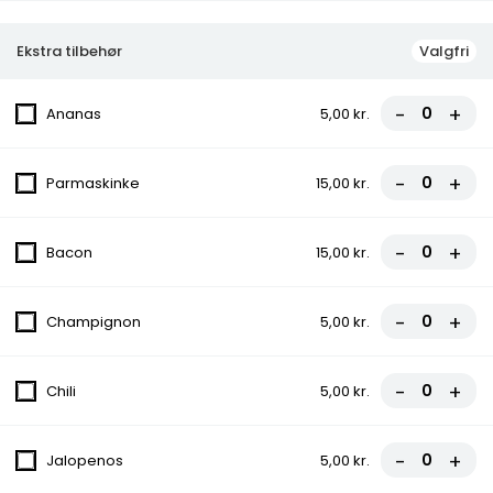
Ekstra tilbehør
Valgfri
FROKOSTTILBUD
Frokosttilbud (fra kl. 11.00 - 15.00) Når frokostsulten melder sig,
-
+
Ananas
5,00 kr.
eller du har brug for et lækkert eftermiddagsmåltid har vi altid
et godt frokosttilbud til dig. Vælg en af vores lækre retter fra
menuen til højre. God appetit!
-
+
Parmaskinke
15,00 kr.
124.Frokost Pizza
-
+
Bacon
15,00 kr.
Tomatsauce, Ost, Skinke, Champignon
70,00 kr.
-
+
Champignon
5,00 kr.
125.Frokost Pizza
Tomatsauce, Ost, Pepperoni
-
+
Chili
5,00 kr.
70,00 kr.
-
+
Jalopenos
5,00 kr.
126.Frokost Pizza