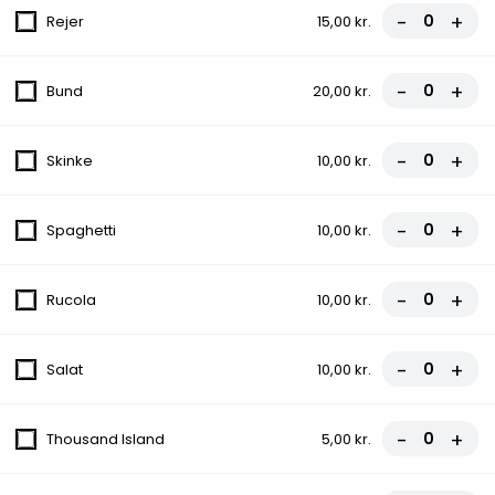
-
+
Rejer
15,00 kr.
134.Spaghetti (Laks)
-
+
Bund
20,00 kr.
90,00 kr.
-
+
Skinke
10,00 kr.
135.Spaghetti Carbonara
-
+
Spaghetti
10,00 kr.
90,00 kr.
-
+
Rucola
10,00 kr.
137.Kyllingfilet
-
+
Salat
10,00 kr.
109,00 kr.
-
+
Thousand Island
5,00 kr.
138.Frokostbøf - Oksefilet
119,00 kr.