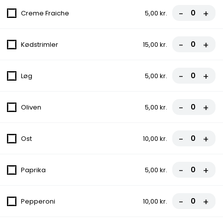
-
+
Creme Fraiche
5,00 kr.
130.Kurdisk Pizza
Ost, Kebab, Salat, Dressing
-
+
Kødstrimler
15,00 kr.
70,00 kr.
-
+
Løg
5,00 kr.
131.Viking
Ost, Kebab, Løg, Dressing, Chili
-
+
Oliven
5,00 kr.
70,00 kr.
-
+
Ost
10,00 kr.
132.Durum
Kebab, Salat, Tomat, Agurker
-
+
Paprika
5,00 kr.
70,00 kr.
133.Spaghetti Oksefilet
-
+
Pepperoni
10,00 kr.
90,00 kr.