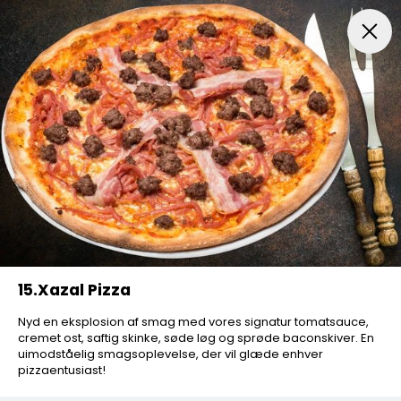
FROKOSTTILBUD
Pizza Aften
Indbagt Pizza
Mexic
15.Xazal Pizza
Nyd en eksplosion af smag med vores signatur tomatsauce,
cremet ost, saftig skinke, søde løg og sprøde baconskiver. En
uimodståelig smagsoplevelse, der vil glæde enhver
pizzaentusiast!