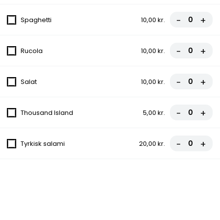
-
+
Spaghetti
10,00 kr.
134.Spaghetti (Laks)
90,00 kr.
-
+
Rucola
10,00 kr.
-
+
Salat
10,00 kr.
135.Spaghetti Carbonara
90,00 kr.
-
+
Thousand Island
5,00 kr.
-
+
Tyrkisk salami
20,00 kr.
137.Kyllingfilet
109,00 kr.
138.Frokostbøf - Oksefilet
119,00 kr.