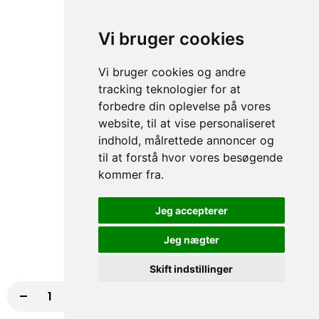
76.Durum (Kebab+Pølser)
Vi bruger cookies
Kebab, Pølse, Salat, Tomat, Agurker,
Dressing
Vi bruger cookies og andre
99,00 kr.
tracking teknologier for at
forbedre din oplevelse på vores
76A.Dogan special
website, til at vise personaliseret
Kebab, Kartoffel, Hvidløg, Salat, Dressing
indhold, målrettede annoncer og
99,00 kr.
til at forstå hvor vores besøgende
kommer fra.
Pitabrød
Jeg accepterer
Pitabrød - Prøv vores lækre pitabrød med kebab, kylling, rejer,
Jeg nægter
tunfisk, falafel eller skinke. En smagfuld og hurtig løsning til
sulten!
Skift indstillinger
77.Kebab Pitabrød
-
+
Læg i kurv
95,00 kr.
Kebab, Salat, Tomat, Agurker, Dressing