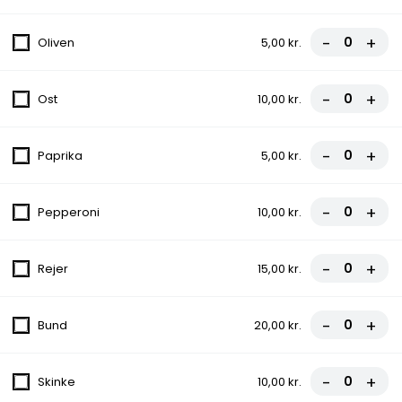
130.Kurdisk Pizza
-
+
Oliven
5,00 kr.
Ost, Kebab, Salat, Dressing
70,00 kr.
-
+
Ost
10,00 kr.
131.Viking
-
+
Paprika
5,00 kr.
Ost, Kebab, Løg, Dressing, Chili
70,00 kr.
-
+
Pepperoni
10,00 kr.
132.Durum
-
+
Rejer
15,00 kr.
Kebab, Salat, Tomat, Agurker
70,00 kr.
-
+
Bund
20,00 kr.
133.Spaghetti Oksefilet
90,00 kr.
-
+
Skinke
10,00 kr.