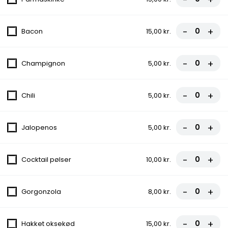
FROKOSTTILBUD
-
+
Bacon
15,00 kr.
Frokosttilbud (fra kl. 11.00 - 15.00) Når frokostsulten melder sig,
eller du har brug for et lækkert eftermiddagsmåltid har vi altid
et godt frokosttilbud til dig. Vælg en af vores lækre retter fra
-
+
Champignon
5,00 kr.
menuen til højre. God appetit!
124.Frokost Pizza
-
+
Chili
5,00 kr.
Tomatsauce, Ost, Skinke, Champignon
70,00 kr.
-
+
Jalopenos
5,00 kr.
125.Frokost Pizza
-
+
Cocktail pølser
10,00 kr.
Tomatsauce, Ost, Pepperoni
70,00 kr.
-
+
Gorgonzola
8,00 kr.
126.Frokost Pizza
-
+
Hakket oksekød
15,00 kr.