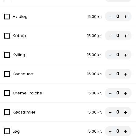
Tomatsauce, Ost, Kødsauce, Løg
70,00 kr.
-
+
Hvidløg
5,00 kr.
127. Frokost Pizza
-
+
Kebab
15,00 kr.
Tomatsauce, Ost, Skinke, Ananas
70,00 kr.
-
+
Kylling
15,00 kr.
128.Frokost Pizza
-
+
Kødsauce
15,00 kr.
Tomatsauce, Ost, Kebab, Champignon,
Ananas
-
+
70,00 kr.
Creme Fraiche
5,00 kr.
129.Frokost Pizza
-
+
Kødstrimler
15,00 kr.
Tomatsauce, Ost, Kødsauce, Spaghetti
70,00 kr.
-
+
Løg
5,00 kr.