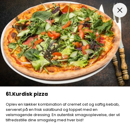
FROKOSTTILBUD
Pizza Aften
Indbagt Pizza
Mexic
61.Kurdisk pizza
Oplev en lækker kombination af cremet ost og saftig kebab,
serveret på en frisk salatbund og toppet med en
velsmagende dressing. En autentisk smagsoplevelse, der vil
tilfredsstille dine smagsløg med hver bid!