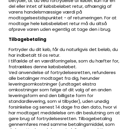
betyder, at du ved fortrydelse af købet kun får en
del eller intet af købsbeløbet retur, afhængig af
varens handelsmæssige værdi på
modtagelsestidspunktet - af returneringen. For at
modtage hele købsbeløbet retur må du altså
afprøve varen uden egentlig at tage den i brug.
Tilbagebetaling
Fortryder du dit køb, får du naturligvis det beløb, du
har indbetalt til os retur.
I tilfælde af en værdiforringelse, som du hæfter for,
fratrækkes denne købsbeløbet.
Ved anvendelse af fortrydelsesretten, refunderes
alle betalinger modtaget fra dig, herunder
leveringsomkostninger (undtaget ekstra
omkostninger som følge af dit valg af en anden
leveringsform end den billigste form for
standardlevering, som vi tilbyder), uden unødig
forsinkelse og senest 14 dage fra den dato, hvor vi
har modtaget meddelelse om din beslutning om at
gøre brug af fortrydelsesretten. Tilbagebetaling
gennemføres med samme betalingsmiddel, som