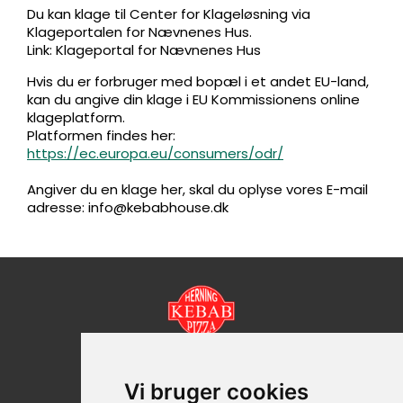
Du kan klage til Center for Klageløsning via
Klageportalen for Nævnenes Hus.
Link: Klageportal for Nævnenes Hus
Hvis du er forbruger med bopæl i et andet EU-land,
kan du angive din klage i EU Kommissionens online
klageplatform.
Platformen findes her:
https://ec.europa.eu/consumers/odr/
Angiver du en klage her, skal du oplyse vores E-mail
adresse: info@kebabhouse.dk
Skolegade 10, 7400 Herning
Vi bruger cookies
+45 97 21 73 50