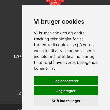
Skolegade 10, 7400 Herning
Vi bruger cookies
+45 97 21 73 50
CVR nr: 33079095
Vi bruger cookies og andre
tracking teknologier for at
forbedre din oplevelse på vores
website, til at vise personaliseret
LÆR OS AT KENDE
indhold, målrettede annoncer og
KUNDE SERVICE
til at forstå hvor vores besøgende
Menu
Cookies
kommer fra.
Om Os
Handelsbetingelser
Kontakt
Persondatapolitik
Jeg accepterer
Jeg nægter
FØLG OS.
Facebook
Instagram
Skift indstillinger