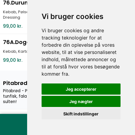
76.Durum (Kebab+Pølser)
Kebab, Pølse, Salat, Tomat, Agurker,
Vi bruger cookies
Dressing
99,00 kr.
Vi bruger cookies og andre
tracking teknologier for at
76A.Dogan special
forbedre din oplevelse på vores
Kebab, Kartoffel, Hvidløg, Salat, Dressing
website, til at vise personaliseret
indhold, målrettede annoncer og
99,00 kr.
til at forstå hvor vores besøgende
kommer fra.
Pitabrød
Jeg accepterer
Pitabrød - Prøv vores lækre pitabrød med kebab, kylling, rejer,
tunfisk, falafel eller skinke. En smagfuld og hurtig løsning til
sulten!
Jeg nægter
Skift indstillinger
77.Kebab Pitabrød
Vis ordre
Kebab, Salat, Tomat, Agurker, Dressing