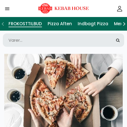
FROKOSTTILBUD
Pizza Aften
Indbagt Pizza
Mexic