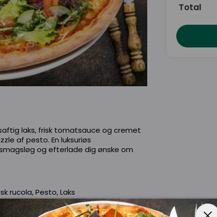
Total
ftig laks, frisk tomatsauce og cremet
zzle af pesto. En luksuriøs
ne smagsløg og efterlade dig ønske om
sk rucola, Pesto, Laks
e, Bacon, Champignon, Chili, Jalopenos,