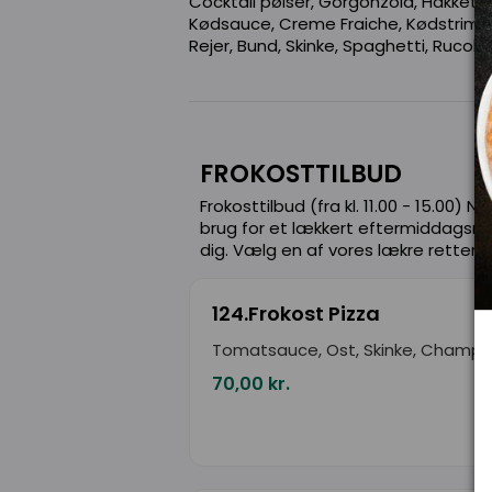
Cocktail pølser, Gorgonzola, Hakket ok
Kødsauce, Creme Fraiche, Kødstrimler,
Rejer, Bund, Skinke, Spaghetti, Rucola
FROKOSTTILBUD
Frokosttilbud (fra kl. 11.00 - 15.00) N
brug for et lækkert eftermiddagsmålt
dig. Vælg en af vores lækre retter f
124.Frokost Pizza
Tomatsauce, Ost, Skinke, Champi
70,00 kr.