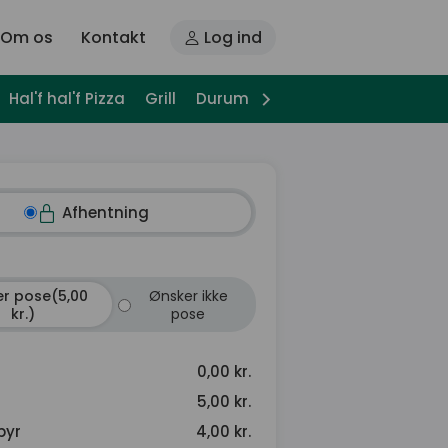
Om os
Kontakt
Log ind
Hal'f hal'f Pizza
Grill
Durum
Pitabrød
Pasta
Bag
Afhentning
r pose(5,00
Ønsker ikke
kr.)
pose
0,00 kr.
5,00 kr.
byr
4,00 kr.