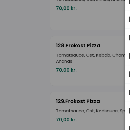
70,00 kr.
128.Frokost Pizza
Tomatsauce, Ost, Kebab, Champi
Ananas
70,00 kr.
129.Frokost Pizza
Tomatsauce, Ost, Kødsauce, Spag
70,00 kr.