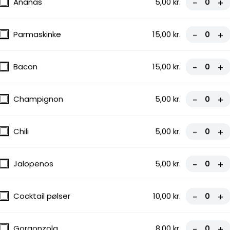
Ananas
5,00 kr.
-
+
Parmaskinke
15,00 kr.
-
+
Bacon
15,00 kr.
-
+
gnon,
Champignon
5,00 kr.
-
+
Chili
5,00 kr.
-
+
Jalopenos
5,00 kr.
-
+
Cocktail pølser
10,00 kr.
-
+
hetti
Gorgonzola
8,00 kr.
-
+