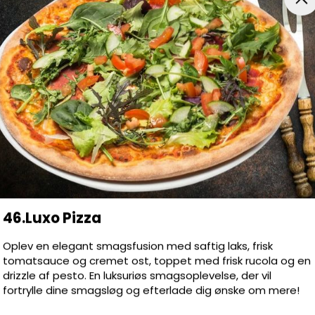
sekød, Hvidløg, Kebab, Kylling,
 Løg, Oliven, Ost, Paprika, Pepperoni,
, Salat, Thousand Island, Tyrkisk salami
år frokostsulten melder sig, eller du har
id har vi altid et godt frokosttilbud til
ra menuen til højre. God appetit!
46.Luxo Pizza
gnon
Oplev en elegant smagsfusion med saftig laks, frisk
tomatsauce og cremet ost, toppet med frisk rucola og en
drizzle af pesto. En luksuriøs smagsoplevelse, der vil
fortrylle dine smagsløg og efterlade dig ønske om mere!