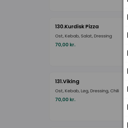
130.Kurdisk Pizza
Ost, Kebab, Salat, Dressing
70,00 kr.
131.Viking
Ost, Kebab, Løg, Dressing, Chili
70,00 kr.