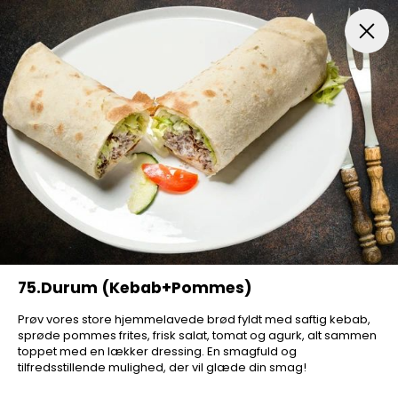
FROKOSTTILBUD
Pizza Aften
Indbagt Pizza
Mexic
75.Durum (Kebab+Pommes)
Prøv vores store hjemmelavede brød fyldt med saftig kebab,
sprøde pommes frites, frisk salat, tomat og agurk, alt sammen
toppet med en lækker dressing. En smagfuld og
tilfredsstillende mulighed, der vil glæde din smag!