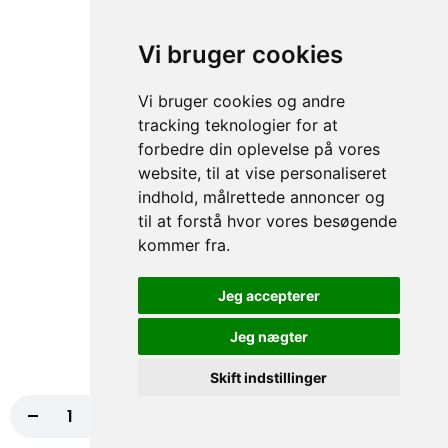
Dressing
99,00 kr.
Vi bruger cookies
76A.Dogan special
Vi bruger cookies og andre
Kebab, Kartoffel, Hvidløg, Salat, Dressing
tracking teknologier for at
99,00 kr.
forbedre din oplevelse på vores
website, til at vise personaliseret
indhold, målrettede annoncer og
Pitabrød
til at forstå hvor vores besøgende
kommer fra.
Pitabrød - Prøv vores lækre pitabrød med kebab, kylling, rejer,
tunfisk, falafel eller skinke. En smagfuld og hurtig løsning til
sulten!
Jeg accepterer
77.Kebab Pitabrød
Jeg nægter
Kebab, Salat, Tomat, Agurker, Dressing
Skift indstillinger
75,00 kr.
-
+
Læg i kurv
99,00 kr.