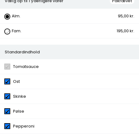
Vælg op til 1 yderligere varer
Påkrævet
13.Welat Pizza
Alm.
95,00 kr.
Fam.
195,00 kr.
Smeltet ost, saftig skinke, pikant pølse og krydret
pepperoni kombineres med frisk tomatsauce på vores
sprøde pizzabund. En himmelsk smagsoplevelse!
Standardindhold
Kategorier:
Pizza Aften
Tomatsauce
Ingredienser:
Tomatsauce, Ost, Skinke, Pølse,
Pepperoni
Ost
Variants:
Alm., Fam.
Ekstra tilbehør
Ananas, Parmaskinke, Bacon,
Skinke
Champignon, Chili, Jalopenos, Cocktail pølser,
Gorgonzola, Hakket oksekød, Hvidløg, Kebab, Kylling,
Pølse
Kødsauce, Creme Fraiche, Kødstrimler, Løg, Oliven, Ost,
Paprika, Pepperoni, Rejer, Bund, Skinke, Spaghetti,
Rucola, Salat, Thousand Island, Tyrkisk salami
Pepperoni