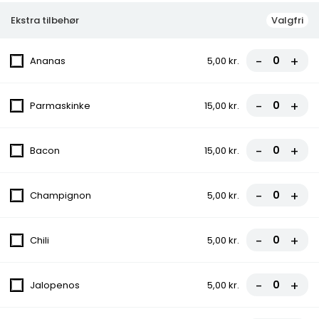
Ekstra tilbehør
Valgfri
FROKOSTTILBUD
-
+
Ananas
5,00 kr.
Frokosttilbud (fra kl. 11.00 - 15.00) Når frokostsulten melder sig,
eller du har brug for et lækkert eftermiddagsmåltid har vi altid
et godt frokosttilbud til dig. Vælg en af vores lækre retter fra
-
+
menuen til højre. God appetit!
Parmaskinke
15,00 kr.
124.Frokost Pizza
-
+
Bacon
15,00 kr.
Tomatsauce, Ost, Skinke, Champignon
70,00 kr.
-
+
Champignon
5,00 kr.
125.Frokost Pizza
-
+
Chili
5,00 kr.
Tomatsauce, Ost, Pepperoni
70,00 kr.
-
+
Jalopenos
5,00 kr.
126.Frokost Pizza