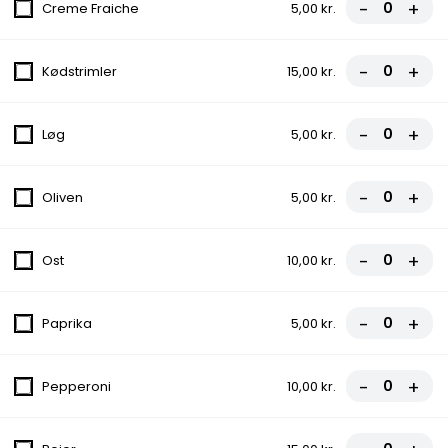
-
+
Creme Fraiche
5,00 kr.
130.Kurdisk Pizza
-
+
Kødstrimler
15,00 kr.
Ost, Kebab, Salat, Dressing
70,00 kr.
-
+
Løg
5,00 kr.
131.Viking
-
+
Oliven
5,00 kr.
Ost, Kebab, Løg, Dressing, Chili
70,00 kr.
-
+
Ost
10,00 kr.
132.Durum
Kebab, Salat, Tomat, Agurker
-
+
Paprika
5,00 kr.
70,00 kr.
-
+
Pepperoni
10,00 kr.
133.Spaghetti Oksefilet
90,00 kr.