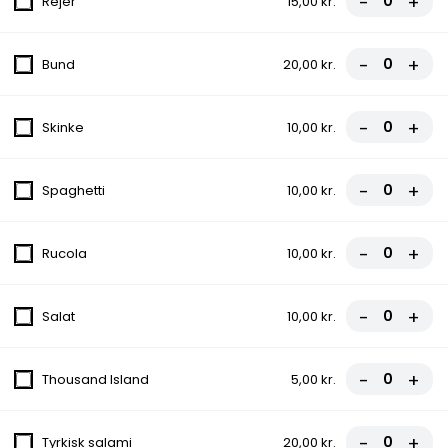
-
+
Rejer
15,00 kr.
-
+
Bund
20,00 kr.
134.Spaghetti (Laks)
90,00 kr.
-
+
Skinke
10,00 kr.
-
+
Spaghetti
10,00 kr.
135.Spaghetti Carbonara
90,00 kr.
-
+
Rucola
10,00 kr.
-
+
Salat
10,00 kr.
137.Kyllingfilet
109,00 kr.
-
+
Thousand Island
5,00 kr.
138.Frokostbøf - Oksefilet
119,00 kr.
-
+
Tyrkisk salami
20,00 kr.