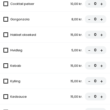
-
+
Cocktail pølser
10,00 kr.
Tomatsauce, Ost, Kødsauce, Løg
70,00 kr.
-
+
Gorgonzola
8,00 kr.
127. Frokost Pizza
-
+
Hakket oksekød
15,00 kr.
Tomatsauce, Ost, Skinke, Ananas
70,00 kr.
-
+
Hvidløg
5,00 kr.
128.Frokost Pizza
-
+
Kebab
15,00 kr.
Tomatsauce, Ost, Kebab, Champignon,
Ananas
70,00 kr.
-
+
Kylling
15,00 kr.
129.Frokost Pizza
-
+
Kødsauce
15,00 kr.
Tomatsauce, Ost, Kødsauce, Spaghetti
70,00 kr.