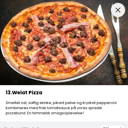
FROKOSTTILBUD
Pizza Aften
Indbagt Pizza
Mexic
13.Welat Pizza
Smeltet ost, saftig skinke, pikant pølse og krydret pepperoni
kombineres med frisk tomatsauce på vores sprøde
pizzabund. En himmelsk smagsoplevelse!